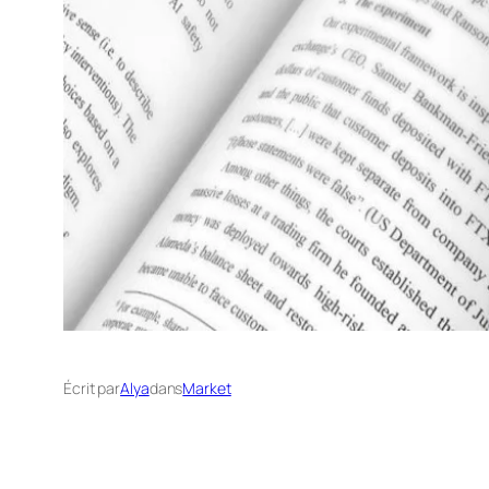
Écrit par
Alya
dans
Market