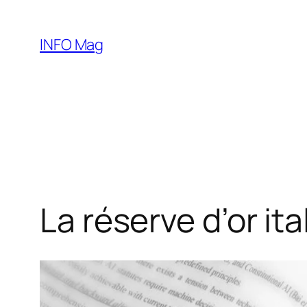
Aller
au
INFO Mag
contenu
La réserve d’or it