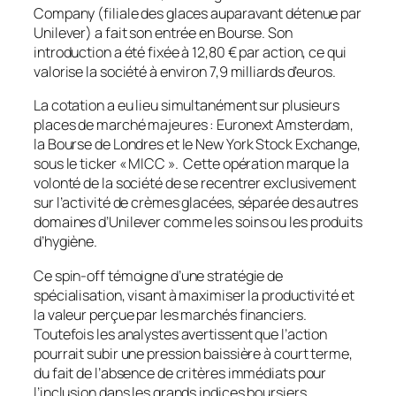
Company (filiale des glaces auparavant détenue par
Unilever) a fait son entrée en Bourse. Son
introduction a été fixée à 12,80 € par action, ce qui
valorise la société à environ 7,9 milliards d’euros.
La cotation a eu lieu simultanément sur plusieurs
places de marché majeures : Euronext Amsterdam,
la Bourse de Londres et le New York Stock Exchange,
sous le ticker « MICC ». Cette opération marque la
volonté de la société de se recentrer exclusivement
sur l’activité de crèmes glacées, séparée des autres
domaines d’Unilever comme les soins ou les produits
d’hygiène.
Ce spin-off témoigne d’une stratégie de
spécialisation, visant à maximiser la productivité et
la valeur perçue par les marchés financiers.
Toutefois les analystes avertissent que l’action
pourrait subir une pression baissière à court terme,
du fait de l’absence de critères immédiats pour
l’inclusion dans les grands indices boursiers.