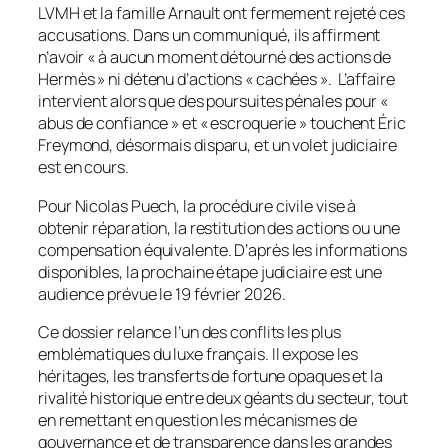
LVMH et la famille Arnault ont fermement rejeté ces
accusations. Dans un communiqué, ils affirment
n’avoir « à aucun moment détourné des actions de
Hermès » ni détenu d’actions « cachées ». L’affaire
intervient alors que des poursuites pénales pour «
abus de confiance » et « escroquerie » touchent Éric
Freymond, désormais disparu, et un volet judiciaire
est en cours.
Pour Nicolas Puech, la procédure civile vise à
obtenir réparation, la restitution des actions ou une
compensation équivalente. D’après les informations
disponibles, la prochaine étape judiciaire est une
audience prévue le 19 février 2026.
Ce dossier relance l’un des conflits les plus
emblématiques du luxe français. Il expose les
héritages, les transferts de fortune opaques et la
rivalité historique entre deux géants du secteur, tout
en remettant en question les mécanismes de
gouvernance et de transparence dans les grandes