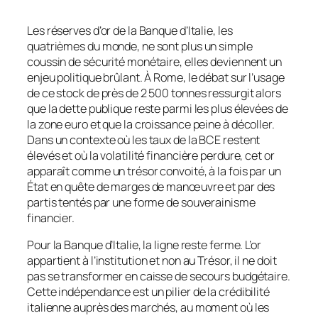
Les réserves d’or de la Banque d’Italie, les
quatrièmes du monde, ne sont plus un simple
coussin de sécurité monétaire, elles deviennent un
enjeu politique brûlant. À Rome, le débat sur l’usage
de ce stock de près de 2 500 tonnes ressurgit alors
que la dette publique reste parmi les plus élevées de
la zone euro et que la croissance peine à décoller.
Dans un contexte où les taux de la BCE restent
élevés et où la volatilité financière perdure, cet or
apparaît comme un trésor convoité, à la fois par un
État en quête de marges de manœuvre et par des
partis tentés par une forme de souverainisme
financier.
Pour la Banque d’Italie, la ligne reste ferme. L’or
appartient à l’institution et non au Trésor, il ne doit
pas se transformer en caisse de secours budgétaire.
Cette indépendance est un pilier de la crédibilité
italienne auprès des marchés, au moment où les