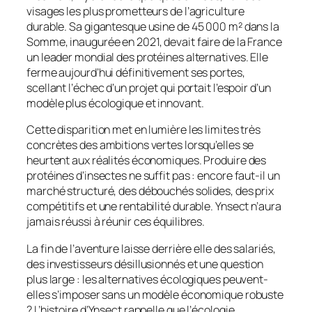
visages les plus prometteurs de l’agriculture
durable. Sa gigantesque usine de 45 000 m² dans la
Somme, inaugurée en 2021, devait faire de la France
un leader mondial des protéines alternatives. Elle
ferme aujourd’hui définitivement ses portes,
scellant l’échec d’un projet qui portait l’espoir d’un
modèle plus écologique et innovant.
Cette disparition met en lumière les limites très
concrètes des ambitions vertes lorsqu’elles se
heurtent aux réalités économiques. Produire des
protéines d’insectes ne suffit pas : encore faut-il un
marché structuré, des débouchés solides, des prix
compétitifs et une rentabilité durable. Ynsect n’aura
jamais réussi à réunir ces équilibres.
La fin de l’aventure laisse derrière elle des salariés,
des investisseurs désillusionnés et une question
plus large : les alternatives écologiques peuvent-
elles s’imposer sans un modèle économique robuste
? L’histoire d’Ynsect rappelle que l’écologie