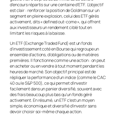
d’encours répartis sur une centaine d’ETF. L’objectif
est clair : renforcer la position de Goldman sur un
segment en pleine explosion, celui des ETF gérés
activement, dits « defined out-come », qui offrent
aux investisseurs un rendement ciblé tout en
limitant les risques à la baisse.
Un ETF (Exchange Traded Fund) est un fonds
d’investissement coté en Bourse qui regroupe un
ensemble d’actions, d’obligations ou de matières
premières. Il fonctionne comme une action : on peut
en acheter ou en vendre à tout moment pendant les
heures de marché. Son objectif principal est de
répliquer la performance d’un indice (comme le CAC
40 ou le S&P 500), ce qui permet d’investir
facilement dans un panier diversifié, souvent avec
des frais beaucoup plus bas qu’un fonds géré
activement. En résumé, un ETF c’est un moyen
simple, économique et diversifié d’investir sans
devoir choisir soi-même chaque action.