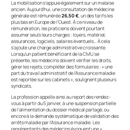
La mobilisation s’appuie également sur un malaise
ancien. Aujourd’hui, une consultation de médecine
générale est rémunérée
26,50 €
, un des tarifs les
plus bas en Europe de l’Ouest. À ce niveau de
rémunération, les praticiens doivent pourtant
assumer seuls leurs charges : loyers, matériel,
assurances, logiciels, salaires éventuels… À cela
s’ajoute une charge administrative croissante.
Lorsqu’un patient bénéficiant de la CMU se
présente, les médecins doivent vérifier les droits,
gérer les rejets, compléter des formulaires : « une
part du travail administratif de l’Assurance maladie
est reportée sur les cabinets », soulignent plusieurs
syndicats.
La profession appelle ainsi au report des rendez-
vous à partir du 5 janvier, à une suspension partielle
de l’alimentation du dossier médical partagé, ou
encore à la demande systématique de validation des
arrêts maladie par l’Assurance maladie. Les
représentants des médecins évoquent une «