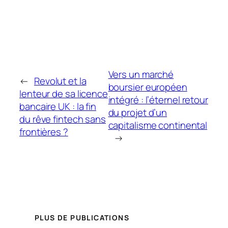
Vers un marché
←
Revolut et la
boursier européen
lenteur de sa licence
intégré : l’éternel retour
bancaire UK : la fin
du projet d’un
du rêve fintech sans
capitalisme continental
frontières ?
→
PLUS DE PUBLICATIONS