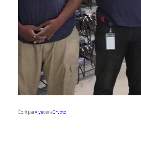
Écrit par
Alya
dans
Crypto