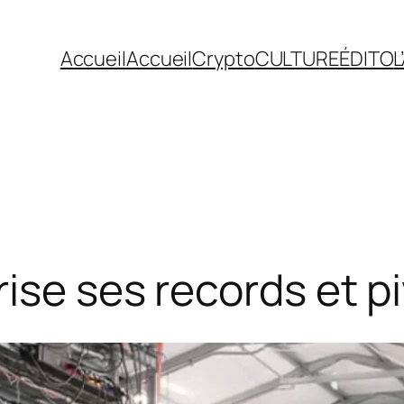
Accueil
Accueil
Crypto
CULTURE
ÉDITO
L
se ses records et piv