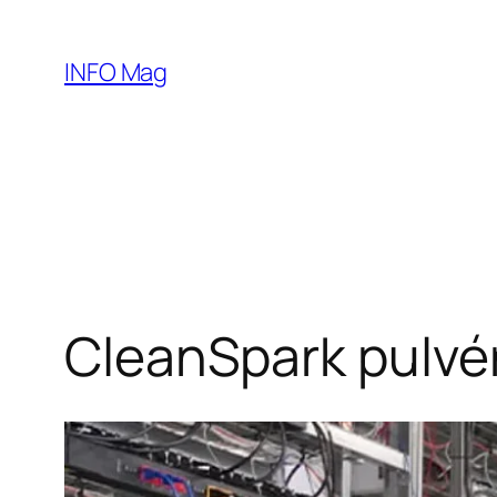
Aller
au
INFO Mag
contenu
CleanSpark pulvéri