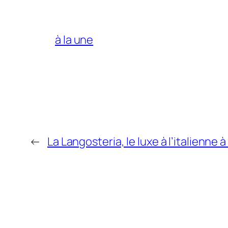
à la une
←
La Langosteria, le luxe à l’italienne 