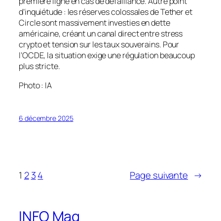
première ligne en cas de défaillance. Autre point
d’inquiétude : les réserves colossales de Tether et
Circle sont massivement investies en dette
américaine, créant un canal direct entre stress
crypto et tension sur les taux souverains. Pour
l’OCDE, la situation exige une régulation beaucoup
plus stricte.
Photo : IA
6 décembre 2025
1
2
3
4
Page suivante
→
INFO Mag