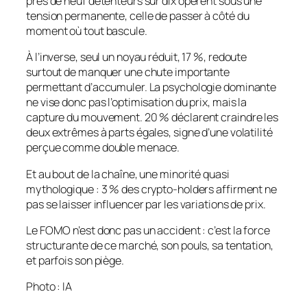
près de neuf détenteurs sur dix opèrent sous une
tension permanente, celle de passer à côté du
moment où tout bascule.
À l’inverse, seul un noyau réduit, 17 %, redoute
surtout de manquer une chute importante
permettant d’accumuler. La psychologie dominante
ne vise donc pas l’optimisation du prix, mais la
capture du mouvement. 20 % déclarent craindre les
deux extrêmes à parts égales, signe d’une volatilité
perçue comme double menace.
Et au bout de la chaîne, une minorité quasi
mythologique : 3 % des crypto-holders affirment ne
pas se laisser influencer par les variations de prix.
Le FOMO n’est donc pas un accident : c’est la force
structurante de ce marché, son pouls, sa tentation,
et parfois son piège.
Photo : IA