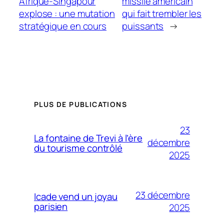
Afrique-Singapour
missile américain
explose : une mutation
qui fait trembler les
stratégique en cours
puissants
→
PLUS DE PUBLICATIONS
23
La fontaine de Trevi à l’ère
décembre
du tourisme contrôlé
2025
23 décembre
Icade vend un joyau
parisien
2025