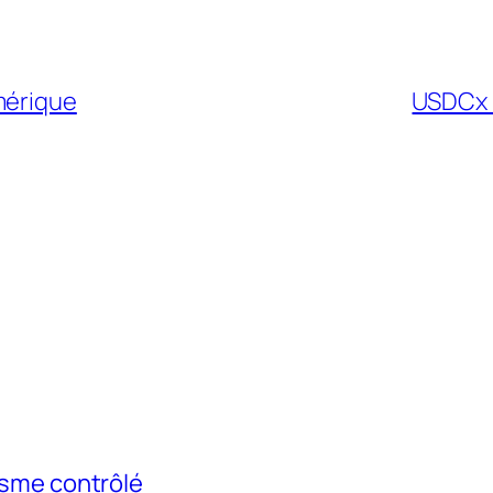
mérique
USDCx :
risme contrôlé