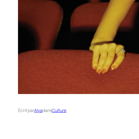
Écrit par
Alya
dans
Culture