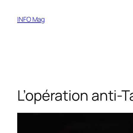
Aller
au
INFO Mag
contenu
L’opération anti-T