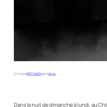
Écrit par
INFO MAG
dans
Actu
Dans la nuit de dimanche à lundi, au Chili