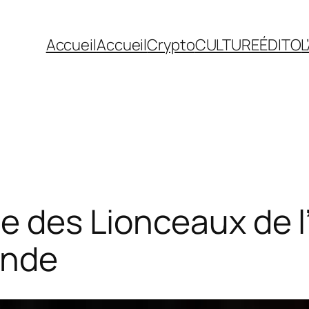
Accueil
Accueil
Crypto
CULTURE
ÉDITO
L
e des Lionceaux de l’
onde