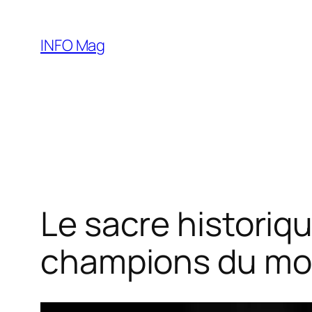
Aller
au
INFO Mag
contenu
Le sacre historiqu
champions du m