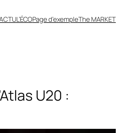
’ACTU
L’ÉCO
Page d’exemple
The MARKET
Atlas U20 :