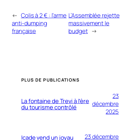
←
Colis à 2 € : l’arme
L’Assemblée rejette
anti-dumping
massivement le
française
budget
→
PLUS DE PUBLICATIONS
23
La fontaine de Trevi à l’ère
décembre
du tourisme contrôlé
2025
23 décembre
Icade vend un joyau