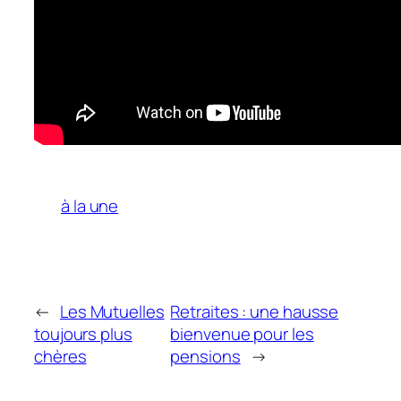
à la une
←
Les Mutuelles
Retraites : une hausse
toujours plus
bienvenue pour les
chères
pensions
→