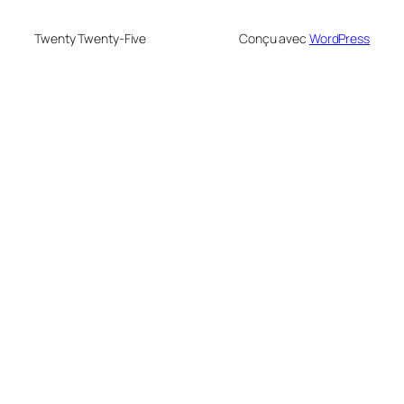
Twenty Twenty-Five
Conçu avec
WordPress