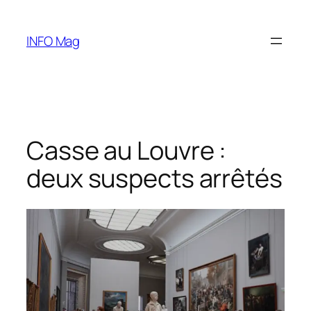
Aller
au
INFO Mag
contenu
Casse au Louvre :
deux suspects arrêtés