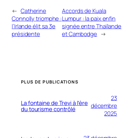
←
Catherine
Accords de Kuala
Connolly triomphe :
Lumpur : la paix enfin
l’Irlande élit sa 3e
signée entre Thaïlande
présidente
et Cambodge
→
PLUS DE PUBLICATIONS
23
La fontaine de Trevi à l’ère
décembre
du tourisme contrôlé
2025
23 décembre